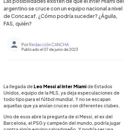
Las posibilidades existen de que el Inter Miami del
argentino se cruce con un equipo nacional a nivel
de Concacaf. ¿Cómo podría suceder? ¿Águila,
FAS, quién?
Por
Redacción CANCHA
Publicado el 07 de junio de 2023
0:00
►
Escuchar artículo
La llegada de
Leo Messi al Inter Miami
de Estados
Unidos, equipo de la MLS, ya deja especulaciones de
todo tipo para el fútbol mundial. Y no se escapan
aquellas que ya ansían cruces con diferentes clubes.
Uno de esos abre la pregunta de si Messi, el ex del
Barcelona, el PSG y campeón del mundo, podría jugar
contra algún equipo salvadoreño. Y podría ser una