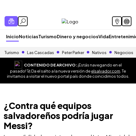
Inicio
Noticias
Turismo
Dinero y negocios
Vida
Entretenim
Turismo
Las Cascadas
Peter Parker
Nativos
Negocios
CONTENIDO DE ARCHIVO:
¡Estás navegando en el
pasado! 🚀 Da el salto a la nueva versión de
elsalvador.com
. Te
invitamos a visitar el nuevo portal país donde coincidimos todos.
¿Contra qué equipos
salvadoreños podría jugar
Messi?