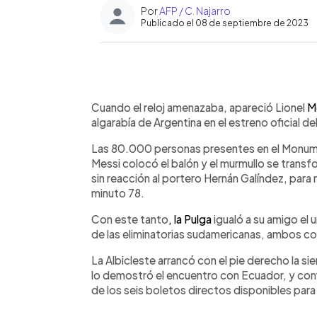
Por
AFP / C. Najarro
Publicado el 08 de septiembre de 2023
0:00
Facebook
Twitter
►
Escuchar artículo
Cuando el reloj amenazaba, apareció Lionel
M
algarabía de Argentina en el estreno oficial de
Las 80.000 personas presentes en el Monument
Messi colocó el balón y el murmullo se transf
sin reacción al portero Hernán Galíndez, para m
minuto 78.
Con este tanto
, la Pulga
igualó a su amigo el 
de las eliminatorias sudamericanas, ambos co
La Albicleste arrancó con el pie derecho la si
lo demostró el encuentro con Ecuador, y con
de los seis boletos directos disponibles para