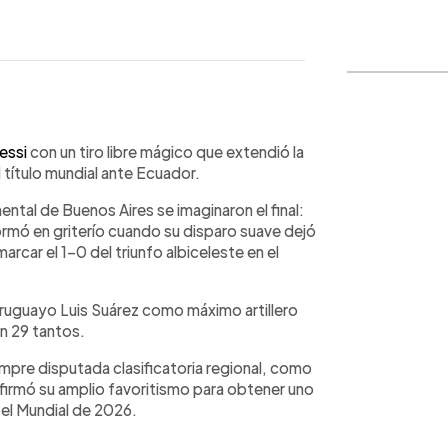
WhatsApp
Copiar link
essi
con un tiro libre mágico que extendió la
l título mundial ante Ecuador.
al de Buenos Aires se imaginaron el final:
ormó en griterío cuando su disparo suave dejó
arcar el 1-0 del triunfo albiceleste en el
uruguayo Luis Suárez como máximo artillero
n 29 tantos.
empre disputada clasificatoria regional, como
firmó su amplio favoritismo para obtener uno
 el Mundial de 2026.