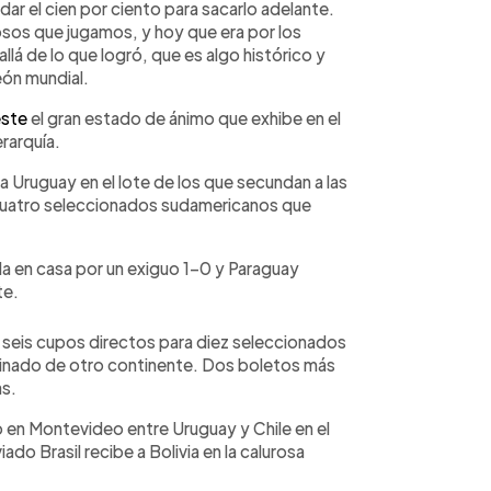
r el cien por ciento para sacarlo adelante.
sos que jugamos, y hoy que era por los
llá de lo que logró, que es algo histórico y
eón mundial.
este
el gran estado de ánimo que exhibe en el
rarquía.
a Uruguay en el lote de los que secundan a las
s cuatro seleccionados sudamericanos que
 en casa por un exiguo 1-0 y Paraguay
te.
 seis cupos directos para diez seleccionados
binado de otro continente. Dos boletos más
as.
o en Montevideo entre Uruguay y Chile en el
ado Brasil recibe a Bolivia en la calurosa