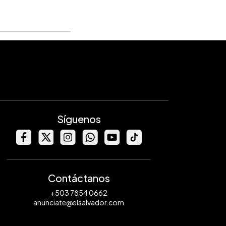
Síguenos
Contáctanos
+503 7854 0662
anunciate@elsalvador.com