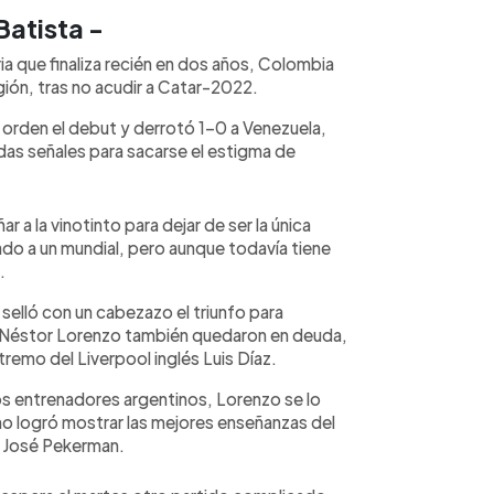
Batista -
ia que finaliza recién en dos años, Colombia
región, tras no acudir a Catar-2022.
 orden el debut y derrotó 1-0 a Venezuela,
adas señales para sacarse el estigma de
ar a la vinotinto para dejar de ser la única
ado a un mundial, pero aunque todavía tiene
ad.
 selló con un cabezazo el triunfo para
no Néstor Lorenzo también quedaron en deuda,
xtremo del Liverpool inglés Luis Díaz.
dos entrenadores argentinos, Lorenzo se lo
o logró mostrar las mejores enseñanzas del
 José Pekerman.