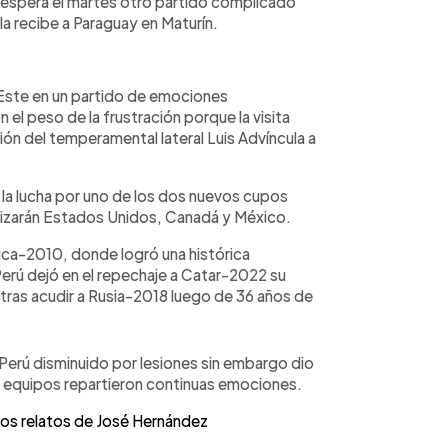
e espera el martes otro partido complicado
a recibe a Paraguay en Maturín.
 Este en un partido de emociones
n el peso de la frustración porque la visita
ón del temperamental lateral Luis Advíncula a
la lucha por uno de los dos nuevos cupos
nizarán Estados Unidos, Canadá y México.
ica-2010, donde logró una histórica
 Perú dejó en el repechaje a Catar-2022 su
tras acudir a Rusia-2018 luego de 36 años de
 Perú disminuido por lesiones sin embargo dio
s equipos repartieron continuas emociones.
los relatos de José Hernández