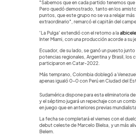
"Sabemos que en cada partido tenemos que da
Pero quedó demostrado, tanto en los amisto
puntos, que este grupo no se va a relajar más a
extraordinario", remarcó el capitán del camp
'La Pulga' extendió con el retorno a la
albicel
Inter Miami, con una producción acorde a su je
Ecuador, de su lado, se ganó un puesto junto 
potencias regionales, Argentina y Brasil, lo
participaron en Catar-2022.
Más temprano, Colombia doblegó a Venezuela
apenas igualó 0-0 con Perú en Ciudad del Es
Sudamérica dispone para esta eliminatoria de
y el séptimo jugará un repechaje con un com
en juego que en anteriores previas mundialist
La fecha se completará el viernes con el duel
debut celeste de Marcelo Bielsa, y un más alivi
Belem.