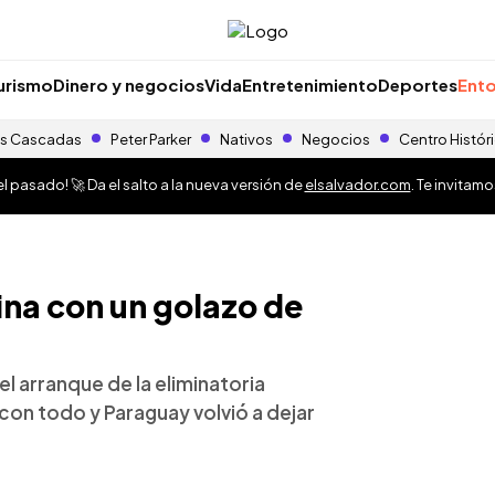
urismo
Dinero y negocios
Vida
Entretenimiento
Deportes
Ento
s Cascadas
Peter Parker
Nativos
Negocios
Centro Histór
 pasado! 🚀 Da el salto a la nueva versión de
elsalvador.com
. Te invitam
ina con un golazo de
 el arranque de la eliminatoria
 con todo y Paraguay volvió a dejar