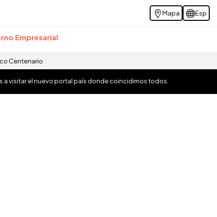
Mapa
Esp
rno Empresarial
ico Centenario
os a visitar el nuevo portal país donde coincidimos todos.