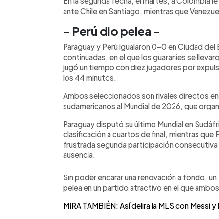
En la segunda fecha, el martes, a Colombia l
ante Chile en Santiago, mientras que Venezuel
- Perú dio pelea -
Paraguay y Perú igualaron 0-0 en Ciudad del
continuadas, en el que los guaraníes se llevaro
jugó un tiempo con diez jugadores por expulsi
los 44 minutos.
Ambos seleccionados son rivales directos en 
sudamericanos al Mundial de 2026, que orga
Paraguay disputó su último Mundial en Sudáfr
clasificación a cuartos de final, mientras que
frustrada segunda participación consecutiva 
ausencia.
Sin poder encarar una renovación a fondo, un
pelea en un partido atractivo en el que ambo
MIRA TAMBIÉN: Así delira la MLS con Messi y 