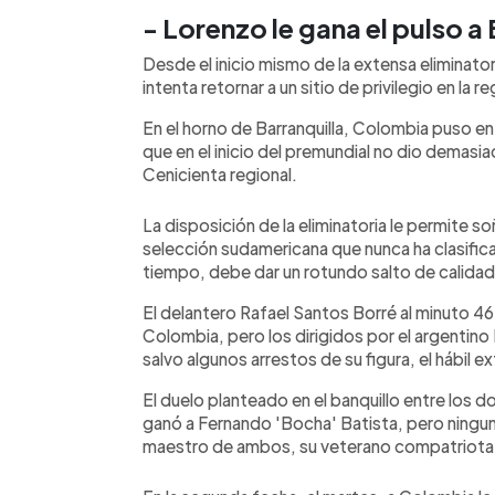
- Lorenzo le gana el pulso a 
Desde el inicio mismo de la extensa eliminator
intenta retornar a un sitio de privilegio en la 
En el horno de Barranquilla, Colombia puso en
que en el inicio del premundial no dio demasi
Cenicienta regional.
La disposición de la eliminatoria le permite soñ
selección sudamericana que nunca ha clasific
tiempo, debe dar un rotundo salto de calid
El delantero Rafael Santos Borré al minuto 46
Colombia, pero los dirigidos por el argenti
salvo algunos arrestos de su figura, el hábil e
El duelo planteado en el banquillo entre los 
ganó a Fernando 'Bocha' Batista, pero ningun
maestro de ambos, su veterano compatriota