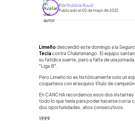
Por
Robbie Ruud
Publicado el 02 de mayo de 2022
0:00
Facebook
Twitter
►
Escuchar artículo
Limeño
descendió este domingo a la Segunda
Tecla
contra Chalatenango. El equipo santar
su fatídica suerte, pero a falta de una jornada
"Liga B".
Pero Limeño no es históricamente solo un equi
coqueteos con el esquivo título de campeón
En CANCHA recordamos esos dos instantes d
todo lo que tenía para poder hacerse con la c
dos oportunidades, años consecutivos.
1999