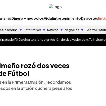
urismo
Dinero y negocios
Vida
Entretenimiento
Deportes
Ento
s Cascadas
Peter Parker
Nativos
Negocios
Centro Histór
 pasado! 🚀 Da el salto a la nueva versión de
elsalvador.com
. Te invitam
meño rozó dos veces
 de Fútbol
s en la Primera División, recordamos
cos en la afición cuchera pese a los