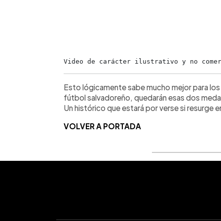
Video de carácter ilustrativo y no come
Esto lógicamente sabe mucho mejor para los af
fútbol salvadoreño, quedarán esas dos medal
Un histórico que estará por verse si resurge 
VOLVER A PORTADA