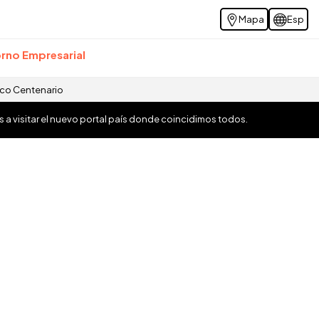
Mapa
Esp
rno Empresarial
ico Centenario
os a visitar el nuevo portal país donde coincidimos todos.