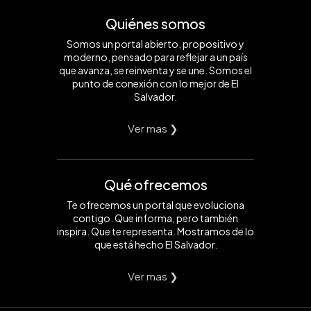
Quiénes somos
Somos un portal abierto, propositivo y
moderno, pensado para reflejar a un país
que avanza, se reinventa y se une. Somos el
punto de conexión con lo mejor de El
Salvador.
Ver mas ❯
Qué ofrecemos
Te ofrecemos un portal que evoluciona
contigo. Que informa, pero también
inspira. Que te representa. Mostramos de lo
que está hecho El Salvador.
Ver mas ❯