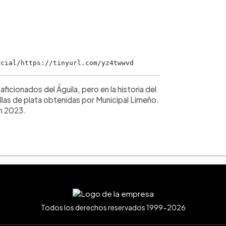
rcial/https://tinyurl.com/yz4twwvd
icionados del Águila, pero en la historia del
las de plata obtenidas por Municipal Limeño.
en 2023.
Todos los derechos reservados 1999-2026