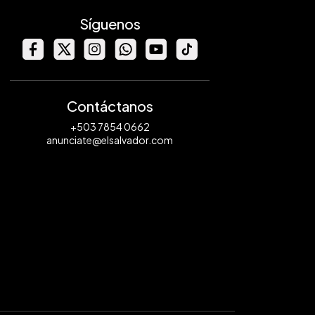
Síguenos
Contáctanos
+503 7854 0662
anunciate@elsalvador.com