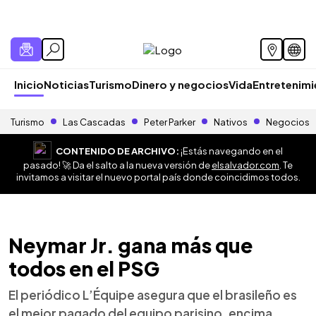
Inicio
Noticias
Turismo
Dinero y negocios
Vida
Entretenim
Turismo
Las Cascadas
Peter Parker
Nativos
Negocios
CONTENIDO DE ARCHIVO:
¡Estás navegando en el
pasado! 🚀 Da el salto a la nueva versión de
elsalvador.com
. Te
invitamos a visitar el nuevo portal país donde coincidimos todos.
Neymar Jr. gana más que
todos en el PSG
El periódico L’Équipe asegura que el brasileño es
el mejor pagado del equipo parisino, encima,