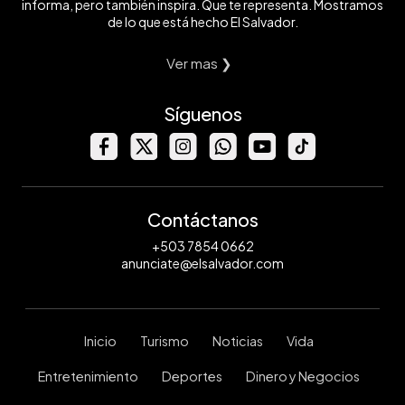
informa, pero también inspira. Que te representa. Mostramos
de lo que está hecho El Salvador.
Ver mas ❯
Síguenos
Contáctanos
+503 7854 0662
anunciate@elsalvador.com
Inicio
Turismo
Noticias
Vida
Entretenimiento
Deportes
Dinero y Negocios