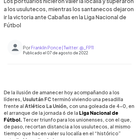
Los portuarios hicieron valer la localía y superaron
a los usulutecos, mientras los santanecos dejaron
ir la victoria ante Cabañas en la Liga Nacional de
Fútbol
Por
Franklin Ponce | Twitter: @_FP11
Publicado el 07 de agosto de 2022
0:00
►
Escuchar artículo
De la ilusión de amanecer hoy acompañando a los
líderes,
Usulután FC
terminó viviendo una pesadilla
frente al
Atlético La Unión,
con una goleada de 4-0, en
el arranque de la jornada 6 de la
Liga Nacional de
Fútbol.
Tercer triunfo para los unionenses, con el que,
de paso, recortan distancia a los usulutecos, al mismo
tiempo que hacen valer su localía en el “histórico”