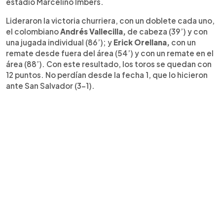
estadio Marcelino Imbers.
Lideraron la victoria churriera, con un doblete cada uno,
el colombiano
Andrés Vallecilla,
de cabeza (39’) y con
una jugada individual (86’); y
Erick Orellana,
con un
remate desde fuera del área (54’) y con un remate en el
área (88’). Con este resultado, los toros se quedan con
12 puntos. No perdían desde la fecha 1, que lo hicieron
ante San Salvador (3-1).