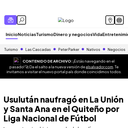
Inicio
Noticias
Turismo
Dinero y negocios
Vida
Entretenim
Turismo
Las Cascadas
Peter Parker
Nativos
Negocios
CONTENIDO DE ARCHIVO:
¡Estás navegando en el
pasado! 🚀 Da el salto a la nueva versión de
elsalvador.com
. Te
invitamos a visitar el nuevo portal país donde coincidimos todos.
Usulután naufragó en La Unión
y Santa Ana en el Quiteño por
Liga Nacional de Fútbol