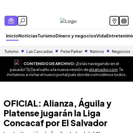
Inicio
Noticias
Turismo
Dinero y negocios
Vida
Entretenim
Turismo
Las Cascadas
Peter Parker
Nativos
Negocios
CONTENIDO DE ARCHIVO:
¡Estás navegando en el
pasado! 🚀 Da el salto a la nueva versión de
elsalvador.com
. Te
invitamos a visitar el nuevo portal país donde coincidimos todos.
OFICIAL: Alianza, Águila y
Platense jugarán la Liga
Concacaf por El Salvador