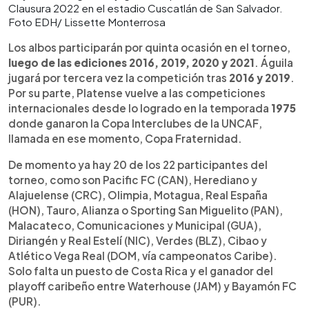
Clausura 2022 en el estadio Cuscatlán de San Salvador.
Foto EDH/ Lissette Monterrosa
Los albos participarán por quinta ocasión en el torneo,
luego de las ediciones 2016, 2019, 2020 y 2021
. Águila
jugará por tercera vez la competición tras
2016 y 2019
.
Por su parte, Platense vuelve a las competiciones
internacionales desde lo logrado en la temporada
1975
donde ganaron la Copa Interclubes de la UNCAF,
llamada en ese momento, Copa Fraternidad.
De momento ya hay 20 de los 22 participantes del
torneo, como son Pacific FC (CAN), Herediano y
Alajuelense (CRC), Olimpia, Motagua, Real España
(HON), Tauro, Alianza o Sporting San Miguelito (PAN),
Malacateco, Comunicaciones y Municipal (GUA),
Diriangén y Real Estelí (NIC), Verdes (BLZ), Cibao y
Atlético Vega Real (DOM, vía campeonatos Caribe).
Solo falta un puesto de Costa Rica y el ganador del
playoff caribeño entre Waterhouse (JAM) y Bayamón FC
(PUR).