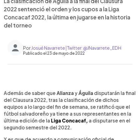
La clasificación de Águila a la final del Clausura
2022 sentenció el orden y los cupos a la Liga
Concacaf 2022, la última en jugarse en la historia
del torneo
Por
Josué Navarrete | Twitter: @JNavarrete_EDH
Publicado el 23 de mayo de 2022
0:00
►
Escuchar artículo
Además de saber que
Alianza
y
Águila
disputarán la final
del Clausura 2022, tras la clasificación de dichos
equipos a lo largo del fin de semana, se ratificó que el
fútbol salvadoreño ya tiene a sus representantes en la
última edición de la
Liga Concacaf,
a disputarse en el
segundo semestre del 2022.
Y es que de acuerdo a comunicación oficial de