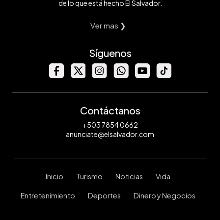
de lo que está hecho El Salvador.
Ver mas ❯
Síguenos
Contáctanos
+503 7854 0662
anunciate@elsalvador.com
Inicio
Turismo
Noticias
Vida
Entretenimiento
Deportes
Dinero y Negocios