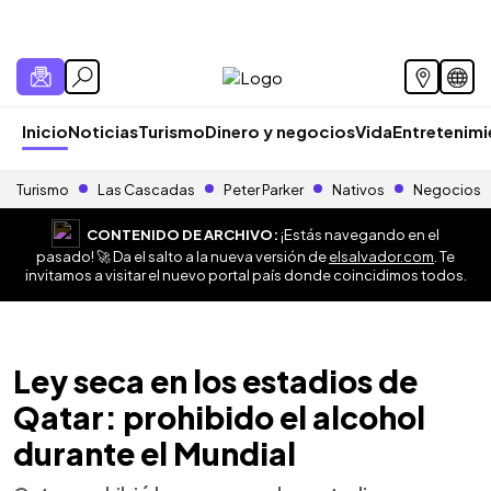
Inicio
Noticias
Turismo
Dinero y negocios
Vida
Entretenim
Turismo
Las Cascadas
Peter Parker
Nativos
Negocios
CONTENIDO DE ARCHIVO:
¡Estás navegando en el
pasado! 🚀 Da el salto a la nueva versión de
elsalvador.com
. Te
invitamos a visitar el nuevo portal país donde coincidimos todos.
Ley seca en los estadios de
Qatar: prohibido el alcohol
durante el Mundial