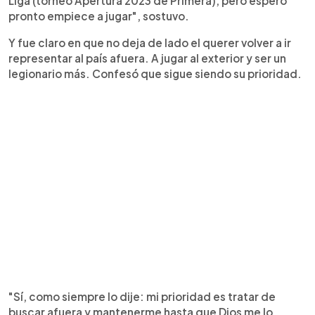
Liga (torneo Apertura 2023 de Primera), pero espero
pronto empiece a jugar", sostuvo.
Y fue claro en que no deja de lado el querer volver a ir
representar al país afuera. A jugar al exterior y ser un
legionario más. Confesó que sigue siendo su prioridad.
"Sí, como siempre lo dije: mi prioridad es tratar de
buscar afuera y mantenerme hasta que Dios me lo