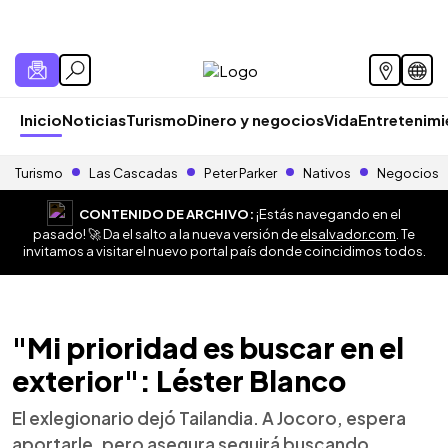
Inicio
Noticias
Turismo
Dinero y negocios
Vida
Entretenim
Turismo
Las Cascadas
Peter Parker
Nativos
Negocios
CONTENIDO DE ARCHIVO:
¡Estás navegando en el
pasado! 🚀 Da el salto a la nueva versión de
elsalvador.com
. Te
invitamos a visitar el nuevo portal país donde coincidimos todos.
"Mi prioridad es buscar en el
exterior": Léster Blanco
El exlegionario dejó Tailandia. A Jocoro, espera
aportarle, pero asegura seguirá buscando