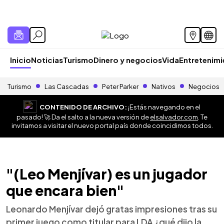
Inicio
Noticias
Turismo
Dinero y negocios
Vida
Entretenim
Turismo
Las Cascadas
Peter Parker
Nativos
Negocios
CONTENIDO DE ARCHIVO:
¡Estás navegando en el
pasado! 🚀 Da el salto a la nueva versión de
elsalvador.com
. Te
invitamos a visitar el nuevo portal país donde coincidimos todos.
"(Leo Menjívar) es un jugador
que encara bien"
Leonardo Menjívar dejó gratas impresiones tras su
primer juego como titular para LDA ¿qué dijo la