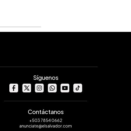
Síguenos
Contáctanos
+503 7854 0662
anunciate@elsalvador.com