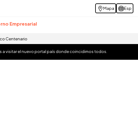
Mapa
Esp
rno Empresarial
ico Centenario
os a visitar el nuevo portal país donde coincidimos todos.