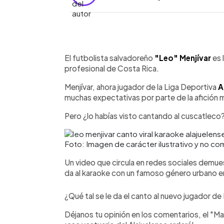
0:00
Facebook
Twitter
►
Escuchar artículo
El futbolista salvadoreño
"Leo" Menjívar
es 
profesional de Costa Rica.
Menjívar, ahora jugador de la Liga Deportiva
A
muchas expectativas por parte de la afición
Pero ¿lo habías visto cantando al cuscatleco
Foto: Imagen de carácter ilustrativo y no c
Un video que circula en redes sociales demue
da al karaoke con un famoso género urbano e
¿Qué tal se le da el canto al nuevo jugador d
Déjanos tu opinión en los comentarios, el "