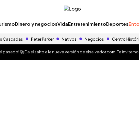
urismo
Dinero y negocios
Vida
Entretenimiento
Deportes
Ento
s Cascadas
Peter Parker
Nativos
Negocios
Centro Histór
 pasado! 🚀 Da el salto a la nueva versión de
elsalvador.com
. Te invitam