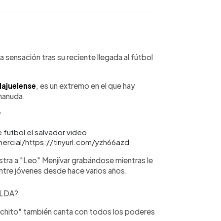
WhatsApp
Copiar link
la sensación tras su reciente llegada al fútbol
lajuelense
, es un extremo en el que hay
 manuda.
?
omercial/https://tinyurl.com/yzh66azd
stra a "Leo" Menjívar grabándose mientras le
ntre jóvenes desde hace varios años.
e LDA?
Machito" también canta con todos los poderes