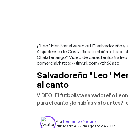
¡"Leo" Menjívar al karaoke! El salvadoreño y 
Alajuelense de Costa Rica también le hace al
Chalatenango? Video de carácter ilustrativo 
comercial/https://tinyurl.com/yzh66azd
Salvadoreño "Leo" Men
al canto
VIDEO. El futbolista salvadoreño Leo
para el canto ¿lo habías visto antes? ¡
Por
Fernando Medina
Publicado el 27 de agosto de 2023