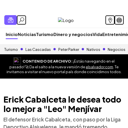
Inicio
Noticias
Turismo
Dinero y negocios
Vida
Entretenim
Turismo
Las Cascadas
Peter Parker
Nativos
Negocios
CONTENIDO DE ARCHIVO:
¡Estás navegando en el
pasado! 🚀 Da el salto a la nueva versión de
elsalvador.com
. Te
invitamos a visitar el nuevo portal país donde coincidimos todos.
Erick Cabalceta le desea todo
lo mejor a "Leo" Menjívar
El defensor Erick Cabalceta, con paso por la Liga
Deportivo Alajuelense, le mandó tremendo