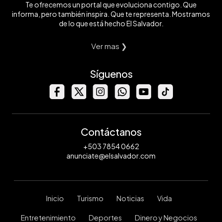
Te ofrecemos un portal que evoluciona contigo. Que
informa, pero también inspira. Que te representa. Mostramos
de lo que está hecho El Salvador.
Ver mas ❯
Síguenos
Contáctanos
+503 7854 0662
anunciate@elsalvador.com
Inicio
Turismo
Noticias
Vida
Entretenimiento
Deportes
Dinero y Negocios