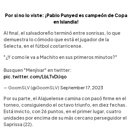
Por si no lo viste: ¡Pablo Punyed es campeón de Copa
en Islandia!
Al final, el salvadoreño terminó entre sonrisas, lo que
demuestra lo cómodo que está el jugador de la
Selecta, en el fútbol costarricense.
"¿Y como le va a Machito en sus primeros minutos?"
Busquen "Menjivar" en twitter:
pic.twitter.com/LbLTvDiJqo
— GoomSLV (@GoomSLV)
September 17, 2023
Por su parte, el Alajuelense camina con pasó firme en el
torneo, consiguiendo el octavo triunfo, en diez fechas.
Está invicto, con 26 puntos, en el primer lugar, cuatro
unidades por encima de su más cercano perseguidor el
Saprissa (22).