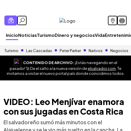
Inicio
Noticias
Turismo
Dinero y negocios
Vida
Entretenim
Turismo
Las Cascadas
Peter Parker
Nativos
Negocios
CONTENIDO DE ARCHIVO:
¡Estás navegando en el
pasado! 🚀 Da el salto a la nueva versión de
elsalvador.com
. Te
invitamos a visitar el nuevo portal país donde coincidimos todos.
VIDEO: Leo Menjívar enamora
con sus jugadas en Costa Rica
El salvadoreño sumó más minutos con el
Alajuelense y se le vio más suelto en la cancha. La