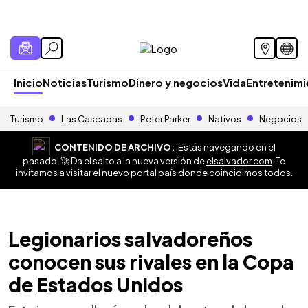
Inicio
Noticias
Turismo
Dinero y negocios
Vida
Entretenim
Turismo
Las Cascadas
Peter Parker
Nativos
Negocios
CONTENIDO DE ARCHIVO:
¡Estás navegando en el
pasado! 🚀 Da el salto a la nueva versión de
elsalvador.com
. Te
invitamos a visitar el nuevo portal país donde coincidimos todos.
Legionarios salvadoreños
conocen sus rivales en la Copa
de Estados Unidos