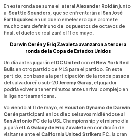
En esta ronda se suma el lateral
Alexander Roldán
junto
al
Seattle Sounders,
que se enfrentarán al
San José
Earthquakes
en un duelo emelesero que promete
mucho para definir uno de los puestos de octavos de
final, el duelo se realizará el 11 de mayo.
Darwin Cerén y Eriq Zavaleta avanzaron a tercera
ronda de la Copa de Estados Unidos
Un día antes jugarán el
DC United
con el
New York Red
Bulls
en otro partido de MLS para el partido. En este
partido, con base a la participación de la ronda pasada
del salvadoreño sub-20
Jeremy Garay
, el jugador
podría volver a tener minutos ante un rival complejo en
la liga norteamericana.
Volviendo al 11 de mayo, el
Houston Dynamo de Darwin
Cerén
participará en los dieciseisavos midiéndose al
San Antonio FC
de la USL Championship y el mismo día
jugará el
LA Galaxy de Eriq Zavaleta
en condición de
visitante ante el
California United Strikers FC,
la gran