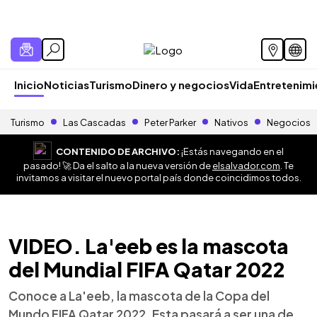
Inicio
Noticias
Turismo
Dinero y negocios
Vida
Entretenim
Turismo
Las Cascadas
Peter Parker
Nativos
Negocios
CONTENIDO DE ARCHIVO:
¡Estás navegando en el
pasado! 🚀 Da el salto a la nueva versión de
elsalvador.com
. Te
invitamos a visitar el nuevo portal país donde coincidimos todos.
VIDEO. La'eeb es la mascota
del Mundial FIFA Qatar 2022
Conoce a La'eeb, la mascota de la Copa del
Mundo FIFA Qatar 2022. Esta pasará a ser una de