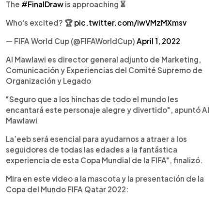
The
#FinalDraw
is approaching ⏳
Who's excited? 🏆
pic.twitter.com/iwVMzMXmsv
— FIFA World Cup (@FIFAWorldCup)
April 1, 2022
Al Mawlawi es director general adjunto de Marketing,
Comunicación y Experiencias del Comité Supremo de
Organización y Legado
"Seguro que a los hinchas de todo el mundo les
encantará este personaje alegre y divertido", apuntó Al
Mawlawi
La’eeb será esencial para ayudarnos a atraer a los
seguidores de todas las edades a la fantástica
experiencia de esta Copa Mundial de la FIFA", finalizó.
Mira en este video a la mascota y la presentación de la
Copa del Mundo FIFA Qatar 2022: