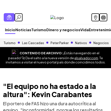
Inicio
Noticias
Turismo
Dinero y negocios
Vida
Entretenim
Turismo
Las Cascadas
Peter Parker
Nativos
Negocios
CONTENIDO DE ARCHIVO:
¡Estás navegando en el
pasado! 🚀 Da el salto a la nueva versión de
elsalvador.com
. Te
invitamos a visitar el nuevo portal país donde coincidimos todos.
"El equipo no ha estado a la
altura": Kevin Carabantes
El portero de FAS hizo una dura autocrítica al
equipo. "Inconformidad, porque los resultados