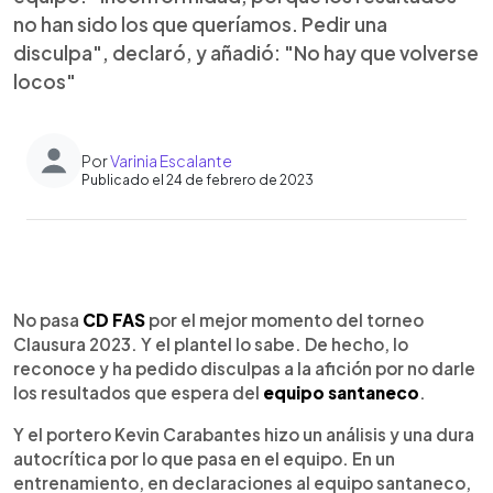
no han sido los que queríamos. Pedir una
disculpa", declaró, y añadió: "No hay que volverse
locos"
Por
Varinia Escalante
Publicado el 24 de febrero de 2023
0:00
►
Escuchar artículo
No pasa
CD FAS
por el mejor momento del torneo
Clausura 2023. Y el plantel lo sabe. De hecho, lo
reconoce y ha pedido disculpas a la afición por no darle
los resultados que espera del
equipo santaneco
.
Y el portero Kevin Carabantes hizo un análisis y una dura
autocrítica por lo que pasa en el equipo. En un
entrenamiento, en declaraciones al equipo santaneco,