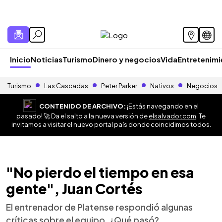
Inicio
Noticias
Turismo
Dinero y negocios
Vida
Entretenim
Turismo
Las Cascadas
Peter Parker
Nativos
Negocios
CONTENIDO DE ARCHIVO:
¡Estás navegando en el
pasado! 🚀 Da el salto a la nueva versión de
elsalvador.com
. Te
invitamos a visitar el nuevo portal país donde coincidimos todos.
"No pierdo el tiempo en esa
gente", Juan Cortés
El entrenador de Platense respondió algunas
críticas sobre el equipo. ¿Qué pasó?