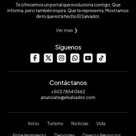
Te ofrecemos un portal que evoluciona contigo. Que
informa, pero también inspira. Que te representa. Mostramos
de lo que está hecho El Salvador.
Ver mas ❯
Síguenos
Contáctanos
+503 7854 0662
anunciate@elsalvador.com
Inicio
Turismo
Noticias
Vida
Entretenimiento
Deportes
Dinero y Negocios