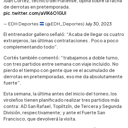
Juan Córtez, técnico del Platense, opina sobre la racha
de derrotas en pretemporada.
pic.twitter.com/aVlK6O1GUl
— EDH Deportes
(@EDH_Deportes)
July 30, 2023
El entrenador gallero señaló: “Acaba de llegar os cuatro
extranjeros, las últimas contrataciones . Poco a poco
complementando todo”.
Cortés también comentó: “trabajamos a doble turno,
con tres partidos entre semana con viaje incluido. No
pierdo el tiempo con gente que ve el acumulado de
derrotas en pretemporadas, eso me da absolutamente
fuerte”.
Esta semana, la última antes del inicio del torneo, los
viroleños tienen planificado realizar tres partidos más
contra: AD San Rafael, Topiltzín, de Tercera y Segunda
División, respectivamente; y ante el Fuerte San
Francisco, que devolverá la visita.