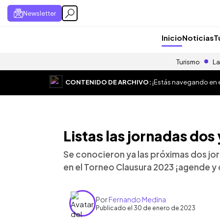
Newsletter
Inicio
Noticias
T
Turismo
La
CONTENIDO DE ARCHIVO:
¡Estás navegando en el
Listas las jornadas dos
Se conocieron ya las próximas dos jor
en el Torneo Clausura 2023 ¡agende y 
Por
Fernando Medina
Publicado el 30 de enero de 2023