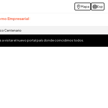
Mapa
Esp
rno Empresarial
ico Centenario
os a visitar el nuevo portal país donde coincidimos todos.