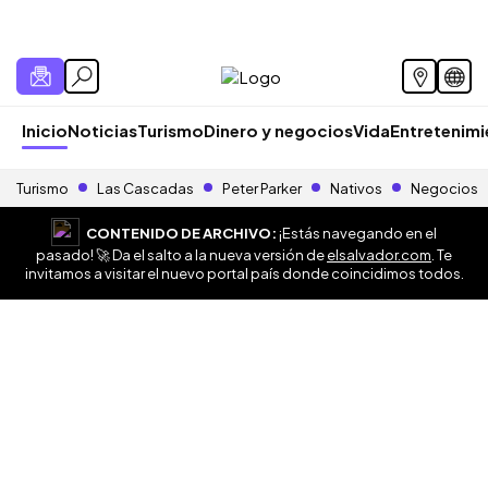
Inicio
Noticias
Turismo
Dinero y negocios
Vida
Entretenim
Turismo
Las Cascadas
Peter Parker
Nativos
Negocios
CONTENIDO DE ARCHIVO:
¡Estás navegando en el
pasado! 🚀 Da el salto a la nueva versión de
elsalvador.com
. Te
invitamos a visitar el nuevo portal país donde coincidimos todos.