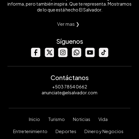
informa, pero también inspira. Que te representa. Mostramos
de lo que está hecho El Salvador.
Ver mas ❯
Síguenos
Contáctanos
+503 7854 0662
anunciate@elsalvador.com
Inicio
Turismo
Noticias
Vida
Entretenimiento
Deportes
Dinero y Negocios