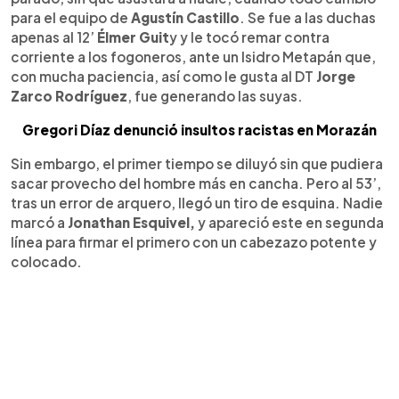
para el equipo de
Agustín Castillo
. Se fue a las duchas
apenas al 12’
Élmer Guit
y y le tocó remar contra
corriente a los fogoneros, ante un Isidro Metapán que,
con mucha paciencia, así como le gusta al DT
Jorge
Zarco Rodríguez
, fue generando las suyas.
Gregori Díaz denunció insultos racistas en Morazán
Sin embargo, el primer tiempo se diluyó sin que pudiera
sacar provecho del hombre más en cancha. Pero al 53’,
tras un error de arquero, llegó un tiro de esquina. Nadie
marcó a
Jonathan Esquivel,
y apareció este en segunda
línea para firmar el primero con un cabezazo potente y
colocado.