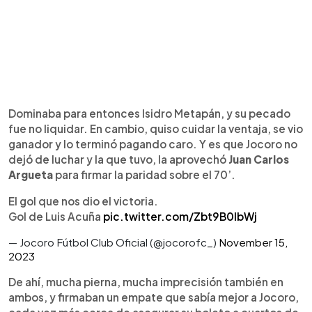
Dominaba para entonces Isidro Metapán, y su pecado
fue no liquidar. En cambio, quiso cuidar la ventaja, se vio
ganador y lo terminó pagando caro. Y es que Jocoro no
dejó de luchar y la que tuvo, la aprovechó
Juan Carlos
Argueta
para firmar la paridad sobre el 70’.
El gol que nos dio el victoria.
Gol de Luis Acuña
pic.twitter.com/Zbt9B0lbWj
— Jocoro Fútbol Club Oficial (@jocorofc_)
November 15,
2023
De ahí, mucha pierna, mucha imprecisión también en
ambos, y firmaban un empate que sabía mejor a Jocoro,