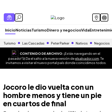
Inicio
Noticias
Turismo
Dinero y negocios
Vida
Entretenim
Turismo
Las Cascadas
Peter Parker
Nativos
Negocios
CONTENIDO DE ARCHIVO:
¡Estás navegando en el
pasado! 🚀 Da el salto a la nueva versión de
elsalvador.com
. Te
invitamos a visitar el nuevo portal país donde coincidimos todos.
Jocoro le dio vuelta con un
hombre menos y tiene un pie
en cuartos de final