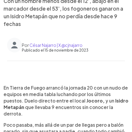
Con un hombre menos desde el 12’, abajo en el
marcador desde el 53’, los fogoneros ganaron a
un Isidro Metapán que no perdía desde hace 9
fechas
Por
César Najarro | X @cjnajarro
Publicado el 15 de noviembre de 2023
0:00
►
Escuchar artículo
En Tierra de Fuego arrancó la jornada 20 con un nudo de
equipos en media tabla luchando por los últimos
puestos. Duelo directo entre el local
Jocoro,
y un
Isidro
Metapán
que llevaba 9 encuentros sin conocer la
derrota.
Poco pasaba, más allá de un par de llegas pero a balón
parado, sin que asustara a nadie, cuando todo cambió