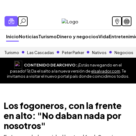
Inicio
Noticias
Turismo
Dinero y negocios
Vida
Entretenim
Turismo
Las Cascadas
Peter Parker
Nativos
Negocios
CONTENIDO DE ARCHIVO:
¡Estás navegando en el
pasado! 🚀 Da el salto a la nueva versión de
elsalvador.com
. Te
invitamos a visitar el nuevo portal país donde coincidimos todos.
Los fogoneros, con la frente
en alto: "No daban nada por
nosotros"