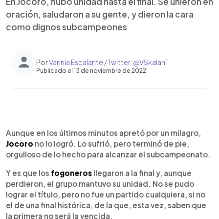
En Jocoro, hubo unidad hasta el final. Se unieron en
oración, saludaron a su gente, y dieron la cara
como dignos subcampeones
Por
Varinia Escalante / Twitter: @VSkalanT
Publicado el 13 de noviembre de 2022
0:00
►
Escuchar artículo
Aunque en los últimos minutos apretó por un milagro,
Jocoro
no lo logró. Lo sufrió, pero terminó de pie,
orgulloso de lo hecho para alcanzar el subcampeonato.
Y es que los
fogoneros
llegaron a la final y, aunque
perdieron, el grupo mantuvo su unidad. No se pudo
lograr el título, pero no fue un partido cualquiera, si no
el de una final histórica, de la que, esta vez, saben que
la primera no será la vencida.