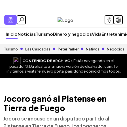
Inicio
Noticias
Turismo
Dinero y negocios
Vida
Entretenim
Turismo
Las Cascadas
Peter Parker
Nativos
Negocios
CONTENIDO DE ARCHIVO:
¡Estás navegando en el
pasado! 🚀 Da el salto a la nueva versión de
elsalvador.com
. Te
invitamos a visitar el nuevo portal país donde coincidimos todos.
Jocoro ganó al Platense en
Tierra de Fuego
Jocoro se impuso en un disputado partido al
Platense en Tierra de Fuego, los fogoneros