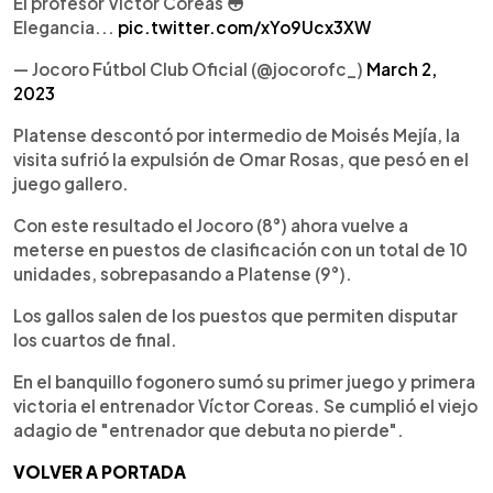
El profesor Víctor Coreas 😳
Elegancia...
pic.twitter.com/xYo9Ucx3XW
— Jocoro Fútbol Club Oficial (@jocorofc_)
March 2,
2023
Platense descontó por intermedio de Moisés Mejía, la
visita sufrió la expulsión de Omar Rosas, que pesó en el
juego gallero.
Con este resultado el Jocoro (8°) ahora vuelve a
meterse en puestos de clasificación con un total de 10
unidades, sobrepasando a Platense (9°).
Los gallos salen de los puestos que permiten disputar
los cuartos de final.
En el banquillo fogonero sumó su primer juego y primera
victoria el entrenador Víctor Coreas. Se cumplió el viejo
adagio de "entrenador que debuta no pierde".
VOLVER A PORTADA