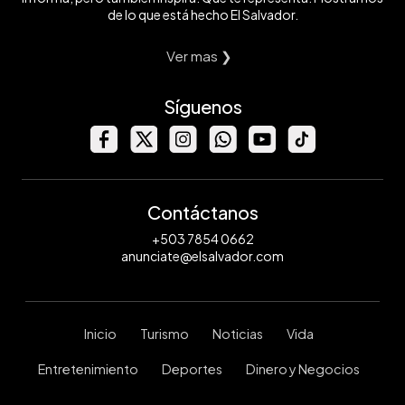
de lo que está hecho El Salvador.
Ver mas ❯
Síguenos
Contáctanos
+503 7854 0662
anunciate@elsalvador.com
Inicio
Turismo
Noticias
Vida
Entretenimiento
Deportes
Dinero y Negocios