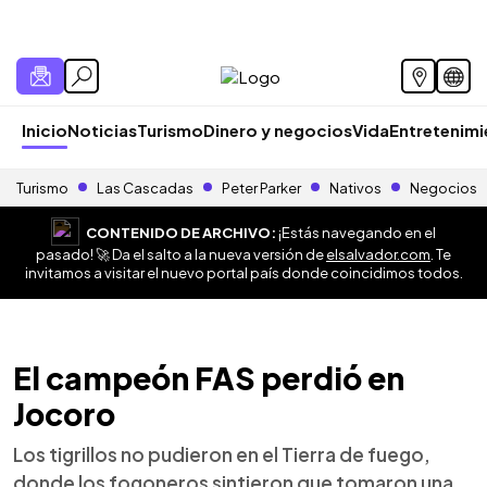
Inicio
Noticias
Turismo
Dinero y negocios
Vida
Entretenim
Turismo
Las Cascadas
Peter Parker
Nativos
Negocios
CONTENIDO DE ARCHIVO:
¡Estás navegando en el
pasado! 🚀 Da el salto a la nueva versión de
elsalvador.com
. Te
invitamos a visitar el nuevo portal país donde coincidimos todos.
El campeón FAS perdió en
Jocoro
Los tigrillos no pudieron en el Tierra de fuego,
donde los fogoneros sintieron que tomaron una