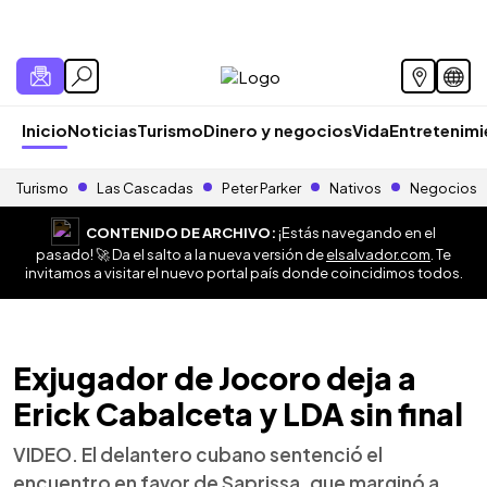
Inicio
Noticias
Turismo
Dinero y negocios
Vida
Entretenim
Turismo
Las Cascadas
Peter Parker
Nativos
Negocios
CONTENIDO DE ARCHIVO:
¡Estás navegando en el
pasado! 🚀 Da el salto a la nueva versión de
elsalvador.com
. Te
invitamos a visitar el nuevo portal país donde coincidimos todos.
Exjugador de Jocoro deja a
Erick Cabalceta y LDA sin final
VIDEO. El delantero cubano sentenció el
encuentro en favor de Saprissa, que marginó a