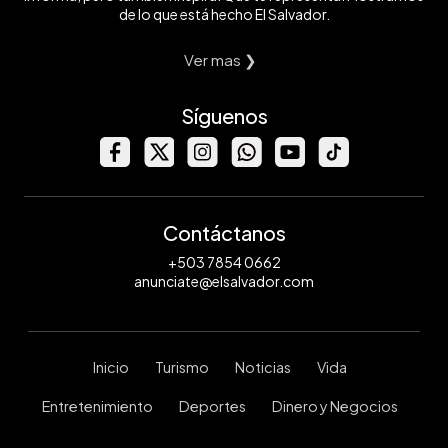
de lo que está hecho El Salvador.
Ver mas ❯
Síguenos
Contáctanos
+503 7854 0662
anunciate@elsalvador.com
Inicio
Turismo
Noticias
Vida
Entretenimiento
Deportes
Dinero y Negocios