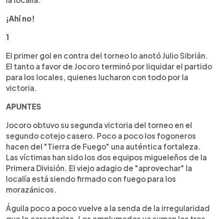
¡Ahí no!
1
El primer gol en contra del torneo lo anotó Julio Sibrián.
El tanto a favor de Jocoro terminó por liquidar el partido
para los locales, quienes lucharon con todo por la
victoria.
APUNTES
Jocoro obtuvo su segunda victoria del torneo en el
segundo cotejo casero. Poco a poco los fogoneros
hacen del "Tierra de Fuego" una auténtica fortaleza.
Las víctimas han sido los dos equipos migueleños de la
Primera División. El viejo adagio de "aprovechar" la
localía está siendo firmado con fuego para los
morazánicos.
Águila poco a poco vuelve a la senda de la irregularidad
que le caracteriza. Los emplumados ya suman los tres