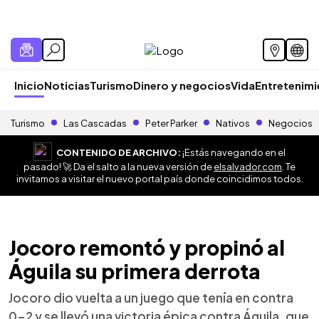
Inicio
Noticias
Turismo
Dinero y negocios
Vida
Entretenim
Turismo
Las Cascadas
Peter Parker
Nativos
Negocios
CONTENIDO DE ARCHIVO:
¡Estás navegando en el
pasado! 🚀 Da el salto a la nueva versión de
elsalvador.com
. Te
invitamos a visitar el nuevo portal país donde coincidimos todos.
Jocoro remontó y propinó al
Águila su primera derrota
Jocoro dio vuelta a un juego que tenía en contra
0-2 y se llevó una victoria épica contra Águila, que