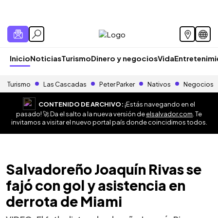
Inicio
Noticias
Turismo
Dinero y negocios
Vida
Entretenim
Turismo
Las Cascadas
Peter Parker
Nativos
Negocios
CONTENIDO DE ARCHIVO:
¡Estás navegando en el
pasado! 🚀 Da el salto a la nueva versión de
elsalvador.com
. Te
invitamos a visitar el nuevo portal país donde coincidimos todos.
Salvadoreño Joaquín Rivas se
fajó con gol y asistencia en
derrota de Miami