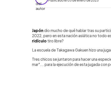
Publicado el 03 de enero de 2023
0:00
Facebook
Twitter
►
Escuchar artículo
Japón
dio mucho de qué hablar tras su partic
2022, pero en esta nación asiática no todo es
ridículo
tiro libre?
La escuela de Takagawa Gakuen hizo una juga
Tres chicos se juntaron para hacer una especie d
mar"... para la ejecución de esta jugada con p