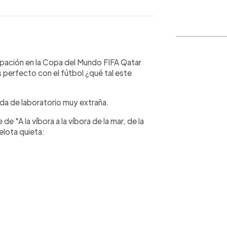
WhatsApp
Copiar link
ipación en la Copa del Mundo FIFA Qatar
 perfecto con el fútbol ¿qué tal este
da de laboratorio muy extraña.
e "A la víbora a la víbora de la mar, de la
elota quieta: