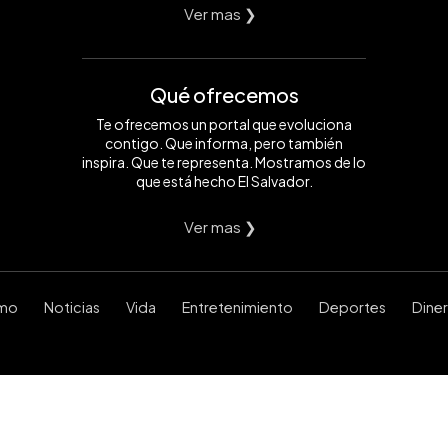
Ver mas ❯
Qué ofrecemos
Te ofrecemos un portal que evoluciona
contigo. Que informa, pero también
inspira. Que te representa. Mostramos de lo
que está hecho El Salvador.
Ver mas ❯
smo
Noticias
Vida
Entretenimiento
Deportes
Dine