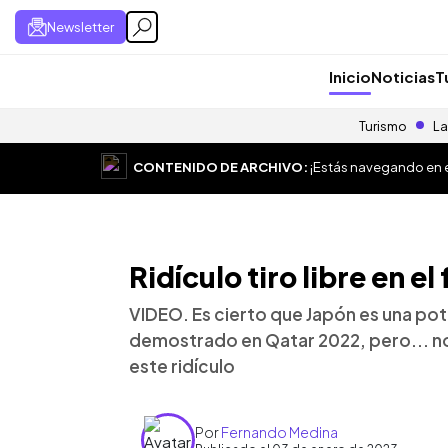
Newsletter
Inicio
Noticias
T
Turismo
La
CONTENIDO DE ARCHIVO:
¡Estás navegando en el
Ridículo tiro libre en e
VIDEO. Es cierto que Japón es una po
demostrado en Qatar 2022, pero... no
este ridículo
Por
Fernando Medina