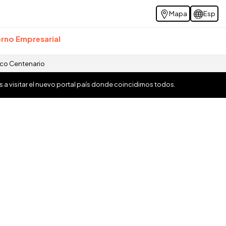
Mapa
Esp
rno Empresarial
ico Centenario
os a visitar el nuevo portal país donde coincidimos todos.