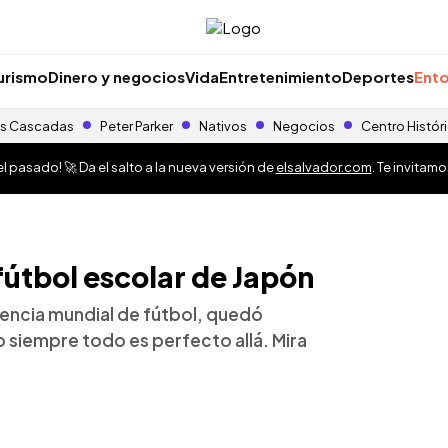
urismo
Dinero y negocios
Vida
Entretenimiento
Deportes
Ento
s Cascadas
Peter Parker
Nativos
Negocios
Centro Histór
 pasado! 🚀 Da el salto a la nueva versión de
elsalvador.com
. Te invitam
l fútbol escolar de Japón
tencia mundial de fútbol, quedó
 siempre todo es perfecto allá. Mira