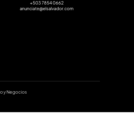
+503 7854 0662
anunciate@elsalvador.com
ro y Negocios