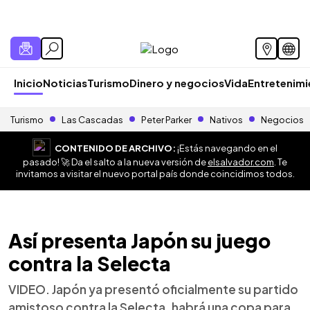
Inicio
Noticias
Turismo
Dinero y negocios
Vida
Entretenim
Turismo
Las Cascadas
Peter Parker
Nativos
Negocios
CONTENIDO DE ARCHIVO:
¡Estás navegando en el
pasado! 🚀 Da el salto a la nueva versión de
elsalvador.com
. Te
invitamos a visitar el nuevo portal país donde coincidimos todos.
Así presenta Japón su juego
contra la Selecta
VIDEO. Japón ya presentó oficialmente su partido
amistoso contra la Selecta, habrá una copa para