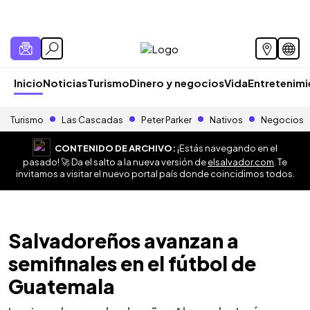
Inicio
Noticias
Turismo
Dinero y negocios
Vida
Entretenim
Turismo
Las Cascadas
Peter Parker
Nativos
Negocios
CONTENIDO DE ARCHIVO:
¡Estás navegando en el
pasado! 🚀 Da el salto a la nueva versión de
elsalvador.com
. Te
invitamos a visitar el nuevo portal país donde coincidimos todos.
Salvadoreños avanzan a
semifinales en el fútbol de
Guatemala