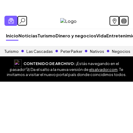
Inicio
Noticias
Turismo
Dinero y negocios
Vida
Entretenim
Turismo
Las Cascadas
Peter Parker
Nativos
Negocios
CONTENIDO DE ARCHIVO:
¡Estás navegando en el
pasado! 🚀 Da el salto a la nueva versión de
elsalvador.com
. Te
invitamos a visitar el nuevo portal país donde coincidimos todos.