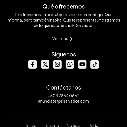
Qué ofrecemos
Te ofrecemos un portal que evoluciona contigo. Que
informa, pero también inspira. Que te representa. Mostramos
de lo que está hecho El Salvador.
Ver mas ❯
Síguenos
Contáctanos
+503 7854 0662
anunciate@elsalvador.com
Inicio
Turismo
Noticias
Vida