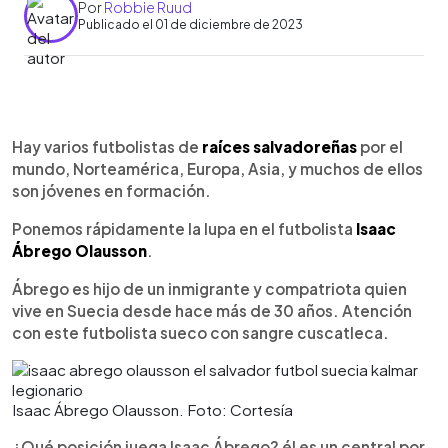
Por
Robbie Ruud
Publicado el 01 de diciembre de 2023
0:00
►
Escuchar artículo
Hay varios futbolistas de
raíces salvadoreñas
por el
mundo, Norteamérica, Europa, Asia, y muchos de ellos
son jóvenes en formación.
Ponemos rápidamente la lupa en el futbolista
Isaac
Ábrego Olausson
.
Ábrego es hijo de un inmigrante y compatriota quien
vive en Suecia desde hace más de 30 años. Atención
con este futbolista sueco con sangre cuscatleca.
Isaac Ábrego Olausson. Foto: Cortesía
¿Qué posición juega Isaac Ábrego? él es un central por