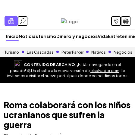
Inicio
Noticias
Turismo
Dinero y negocios
Vida
Entretenim
Turismo
Las Cascadas
Peter Parker
Nativos
Negocios
CONTENIDO DE ARCHIVO:
¡Estás navegando en el
pasado! 🚀 Da el salto a la nueva versión de
elsalvador.com
. Te
invitamos a visitar el nuevo portal país donde coincidimos todos.
Roma colaborará con los niños
ucranianos que sufren la
guerra