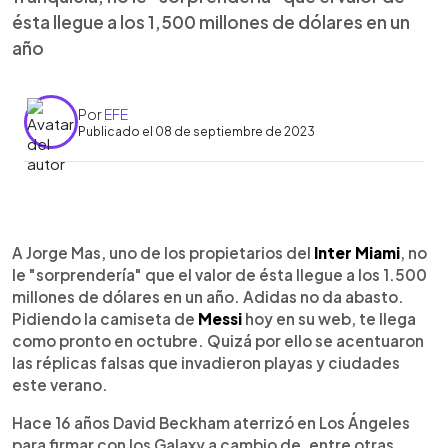
ésta llegue a los 1,500 millones de dólares en un
año
Por
EFE
Publicado el 08 de septiembre de 2023
0:00
►
Escuchar artículo
A Jorge Mas, uno de los propietarios del
Inter Miami
, no
le "sorprendería" que el valor de ésta llegue a los 1.500
millones de dólares en un año. Adidas no da abasto.
Pidiendo la camiseta de
Messi
hoy en su web, te llega
como pronto en octubre. Quizá por ello se acentuaron
las réplicas falsas que invadieron playas y ciudades
este verano.
Hace 16 años David Beckham aterrizó en Los Ángeles
para firmar con los Galaxy a cambio de, entre otras