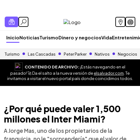
Inicio
Noticias
Turismo
Dinero y negocios
Vida
Entretenim
Turismo
Las Cascadas
Peter Parker
Nativos
Negocios
CONTENIDO DE ARCHIVO:
¡Estás navegando en el
pasado! 🚀 Da el salto a la nueva versión de
elsalvador.com
. Te
invitamos a visitar el nuevo portal país donde coincidimos todos.
¿Por qué puede valer 1,500
millones el Inter Miami?
A Jorge Mas, uno de los propietarios de la
franquicia, no le "sorprendería" que el valor de