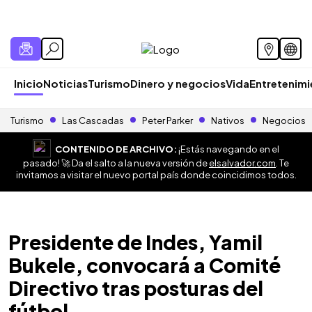
Inicio
Noticias
Turismo
Dinero y negocios
Vida
Entretenim
Turismo
Las Cascadas
Peter Parker
Nativos
Negocios
CONTENIDO DE ARCHIVO:
¡Estás navegando en el
pasado! 🚀 Da el salto a la nueva versión de
elsalvador.com
. Te
invitamos a visitar el nuevo portal país donde coincidimos todos.
Presidente de Indes, Yamil
Bukele, convocará a Comité
Directivo tras posturas del
fútbol