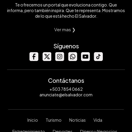
Te ofrecemos un portal que evoluciona contigo. Que
informa, pero también inspira. Que te representa. Mostramos
de lo que está hecho El Salvador.
Ver mas ❯
Síguenos
Contáctanos
+503 7854 0662
anunciate@elsalvador.com
Inicio
Turismo
Noticias
Vida
Entretenimiento
Deportes
Dinero y Negocios