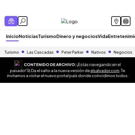
Inicio
Noticias
Turismo
Dinero y negocios
Vida
Entretenim
Turismo
Las Cascadas
Peter Parker
Nativos
Negocios
CONTENIDO DE ARCHIVO:
¡Estás navegando en el
pasado! 🚀 Da el salto a la nueva versión de
elsalvador.com
. Te
invitamos a visitar el nuevo portal país donde coincidimos todos.