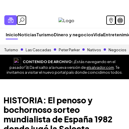
Inicio
Noticias
Turismo
Dinero y negocios
Vida
Entretenim
Turismo
Las Cascadas
Peter Parker
Nativos
Negocios
CONTENIDO DE ARCHIVO:
¡Estás navegando en el
pasado! 🚀 Da el salto a la nueva versión de
elsalvador.com
. Te
invitamos a visitar el nuevo portal país donde coincidimos todos.
HISTORIA: El penoso y
bochornoso sorteo
mundialista de España 1982
donde jugó la Selecta