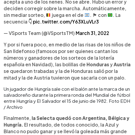
acepta a uno de los nenes. No se abre. Hubo un error y
deciden corregir sobre la marcha. Automáticamente,
sin mediar sorteo,
juega en el de
.
🏴󠁧󠁢󠁳󠁣󠁴󠁿
con
. La
secuencia
👇
pic.twitter.com/Y63XLuVLr3
— VSports Team (@VSportsTM)
March 31, 2022
Y por si fuera poco, en medio de las risas de los niños de
San Ildefonso (famosos por ser quienes cantan los
números y ganadores de los sorteos de la lotería
española en Navidad), las bolillas de
Honduras
y
Austria
se quedaron trabadas y la de Honduras salió por la
mitad y la de Austria tuvieron que sacarla con un palo.
Un jugador de Hungría sale con el balón ante la marca de un
salvadoreño durante la primera ronda del Mundial de fútbol
entre Hungría y El Salvador el 15 de junio de 1982. Foto EDH
/ Archivo
Finalmente,
la Selecta quedó con Argentina, Bélgica y
Hungría.
El resultado, de todos conocido, la Azul y
Blanco no pudo ganar y se llevó la goleada más grande