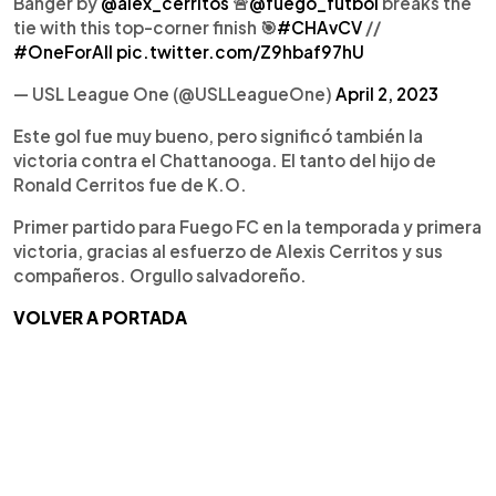
Banger by
@alex_cerritos
🚨
@fuego_futbol
breaks the
tie with this top-corner finish 🎯
#CHAvCV
//
#OneForAll
pic.twitter.com/Z9hbaf97hU
— USL League One (@USLLeagueOne)
April 2, 2023
Este gol fue muy bueno, pero significó también la
victoria contra el Chattanooga. El tanto del hijo de
Ronald Cerritos fue de K.O.
Primer partido para Fuego FC en la temporada y primera
victoria, gracias al esfuerzo de Alexis Cerritos y sus
compañeros. Orgullo salvadoreño.
VOLVER A PORTADA