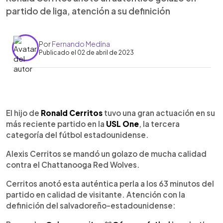
partido de liga, atención a su definición
Por
Fernando Medina
Publicado el 02 de abril de 2023
0:00
►
Escuchar artículo
El hijo de
Ronald Cerritos
tuvo una gran actuación en su
más reciente partido en la
USL One
, la tercera
categoría del fútbol estadounidense.
Alexis Cerritos se mandó un golazo de mucha calidad
contra el Chattanooga Red Wolves.
Cerritos anotó esta auténtica perla a los 63 minutos del
partido en calidad de visitante. Atención con la
definición del salvadoreño-estadounidense: