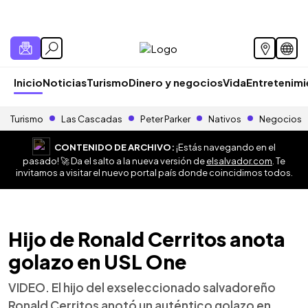
Inicio
Noticias
Turismo
Dinero y negocios
Vida
Entretenim
Turismo
Las Cascadas
Peter Parker
Nativos
Negocios
CONTENIDO DE ARCHIVO:
¡Estás navegando en el
pasado! 🚀 Da el salto a la nueva versión de
elsalvador.com
. Te
invitamos a visitar el nuevo portal país donde coincidimos todos.
Hijo de Ronald Cerritos anota
golazo en USL One
VIDEO. El hijo del exseleccionado salvadoreño
Ronald Cerritos anotó un auténtico golazo en