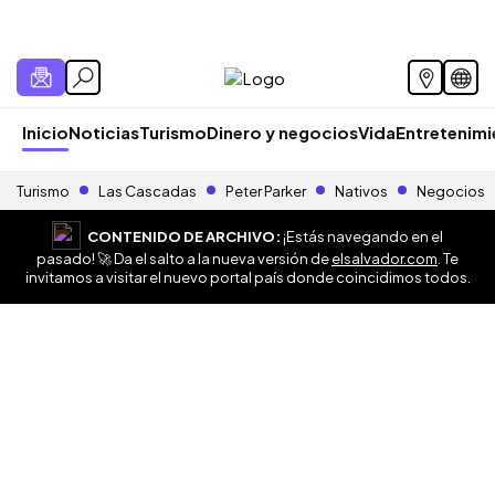
Inicio
Noticias
Turismo
Dinero y negocios
Vida
Entretenim
Turismo
Las Cascadas
Peter Parker
Nativos
Negocios
CONTENIDO DE ARCHIVO:
¡Estás navegando en el
pasado! 🚀 Da el salto a la nueva versión de
elsalvador.com
. Te
invitamos a visitar el nuevo portal país donde coincidimos todos.