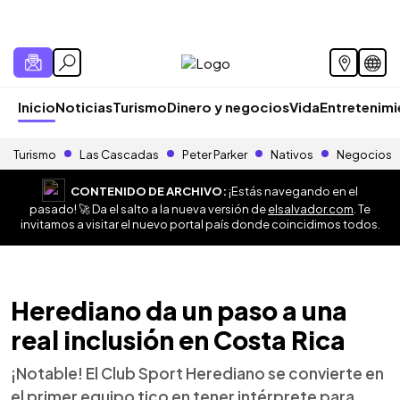
Inicio
Noticias
Turismo
Dinero y negocios
Vida
Entretenim
Turismo
Las Cascadas
Peter Parker
Nativos
Negocios
CONTENIDO DE ARCHIVO:
¡Estás navegando en el
pasado! 🚀 Da el salto a la nueva versión de
elsalvador.com
. Te
invitamos a visitar el nuevo portal país donde coincidimos todos.
Herediano da un paso a una
real inclusión en Costa Rica
¡Notable! El Club Sport Herediano se convierte en
el primer equipo tico en tener intérprete para