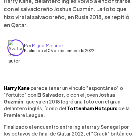
Harry Kane, delantero inglés volvió a encontrarse
con el salvadoreño Joshua Guzmán. La foto que
hizo viral al salvadoreño, en Rusia 2018, se repitió
en Qatar.
Por
Miguel Martínez
Publicado el 05 de diciembre de 2022
0:00
►
Escuchar artículo
Harry Kane
parece tener un vínculo "espontáneo" o
"fortuito" con
El Salvador
, o con el joven
Joshua
Guzmán
, que ya en 2018 logró una foto con el gran
delantero inglés, ícono del
Tottenham Hotspurs
de la
Premiere League.
Finalizado el encuentro entre Inglaterra y Senegal por
los octavos de final de Qatar 2022, el "Crack" británico