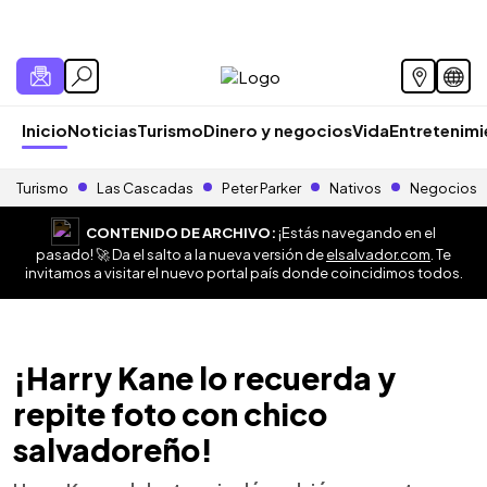
Inicio
Noticias
Turismo
Dinero y negocios
Vida
Entretenim
Turismo
Las Cascadas
Peter Parker
Nativos
Negocios
CONTENIDO DE ARCHIVO:
¡Estás navegando en el
pasado! 🚀 Da el salto a la nueva versión de
elsalvador.com
. Te
invitamos a visitar el nuevo portal país donde coincidimos todos.
¡Harry Kane lo recuerda y
repite foto con chico
salvadoreño!