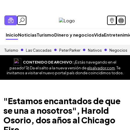
Inicio
Noticias
Turismo
Dinero y negocios
Vida
Entretenim
Turismo
Las Cascadas
Peter Parker
Nativos
Negocios
CONTENIDO DE ARCHIVO:
¡Estás navegando en el
pasado! 🚀 Da el salto a la nueva versión de
elsalvador.com
. Te
invitamos a visitar el nuevo portal país donde coincidimos todos.
"Estamos encantados de que
se una a nosotros", Harold
Osorio, dos años al Chicago
Fire