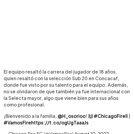
El equipo resaltó la carrera del jugador de 18 años,
quien resaltó con la selección Sub 20 en Concacaf,
donde fue visto por su talento para el equipo. Además,
no se olvidaron de que también ya fue internacional con
la Selecta mayor, algo que viene bien para sus años
como profesional.
¡Bienvenido a la familia,
@H_osorioo
! 🙌
#ChicagoFireII
|
#VamosFire
https://t.co/ogUgTaaaJs
— Chicago Fire FC (@VamosFire)
August 10, 2022