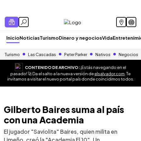
Inicio
Noticias
Turismo
Dinero y negocios
Vida
Entretenim
Turismo
Las Cascadas
Peter Parker
Nativos
Negocios
CONTENIDO DE ARCHIVO:
¡Estás navegando en el
pasado! 🚀 Da el salto a la nueva versión de
elsalvador.com
. Te
invitamos a visitar el nuevo portal país donde coincidimos todos.
Gilberto Baires suma al país
con una Academia
El jugador "Saviolita" Baires, quien milita en
Limeño, creó la "Academia El 10". Un