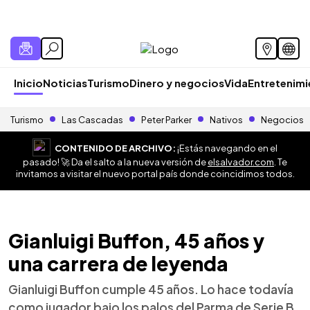
Inicio
Noticias
Turismo
Dinero y negocios
Vida
Entretenim
Turismo
Las Cascadas
Peter Parker
Nativos
Negocios
CONTENIDO DE ARCHIVO:
¡Estás navegando en el
pasado! 🚀 Da el salto a la nueva versión de
elsalvador.com
. Te
invitamos a visitar el nuevo portal país donde coincidimos todos.
Gianluigi Buffon, 45 años y
una carrera de leyenda
Gianluigi Buffon cumple 45 años. Lo hace todavía
como jugador bajo los palos del Parma de Serie B,