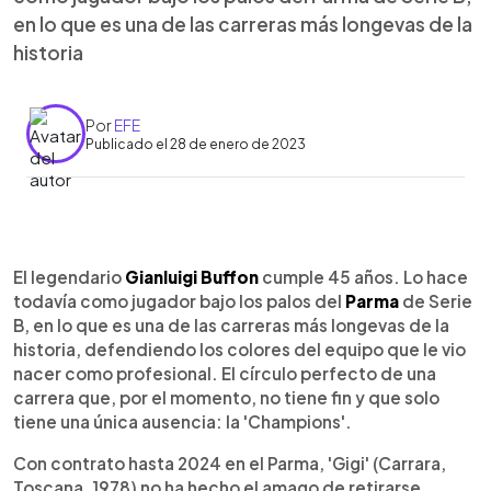
en lo que es una de las carreras más longevas de la
historia
Por
EFE
Publicado el 28 de enero de 2023
0:00
►
Escuchar artículo
El legendario
Gianluigi Buffon
cumple 45 años. Lo hace
todavía como jugador bajo los palos del
Parma
de Serie
B, en lo que es una de las carreras más longevas de la
historia, defendiendo los colores del equipo que le vio
nacer como profesional. El círculo perfecto de una
carrera que, por el momento, no tiene fin y que solo
tiene una única ausencia: la 'Champions'.
Con contrato hasta 2024 en el Parma, 'Gigi' (Carrara,
Toscana, 1978) no ha hecho el amago de retirarse