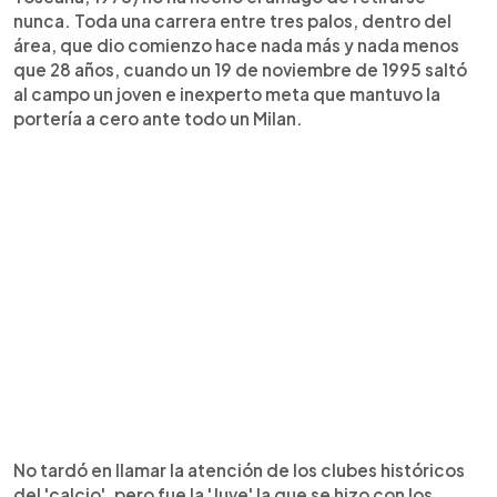
nunca. Toda una carrera entre tres palos, dentro del
área, que dio comienzo hace nada más y nada menos
que 28 años, cuando un 19 de noviembre de 1995 saltó
al campo un joven e inexperto meta que mantuvo la
portería a cero ante todo un Milan.
No tardó en llamar la atención de los clubes históricos
del 'calcio', pero fue la 'Juve' la que se hizo con los