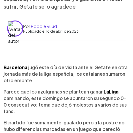
sufrir. Getafe se lo agradece
Por
Robbie Ruud
Publicado el 16 de abril de 2023
0:00
►
Escuchar artículo
Barcelona
jugó este día de visita ante el Getafe en otra
jornada más de la liga española, los catalanes sumaron
otro empate.
Parece que los azulgranas se plantean ganar
LaLiga
caminando, este domingo se apuntaron su segundo 0-
0 consecutivo; tema que dejó molestos a varios de sus
fans.
El partido fue sumamente igualado pero a la postre no
hubo diferencias marcadas en un juego que pareció