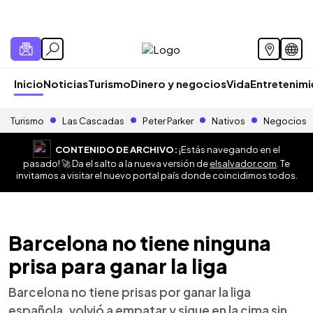
Inicio
Noticias
Turismo
Dinero y negocios
Vida
Entretenim
Turismo
Las Cascadas
Peter Parker
Nativos
Negocios
CONTENIDO DE ARCHIVO:
¡Estás navegando en el
pasado! 🚀 Da el salto a la nueva versión de
elsalvador.com
. Te
invitamos a visitar el nuevo portal país donde coincidimos todos.
Barcelona no tiene ninguna
prisa para ganar la liga
Barcelona no tiene prisas por ganar la liga
española, volvió a empatar y sigue en la cima sin