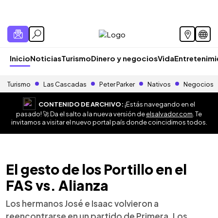
Inicio
Noticias
Turismo
Dinero y negocios
Vida
Entretenim
Turismo
Las Cascadas
Peter Parker
Nativos
Negocios
CONTENIDO DE ARCHIVO:
¡Estás navegando en el
pasado! 🚀 Da el salto a la nueva versión de
elsalvador.com
. Te
invitamos a visitar el nuevo portal país donde coincidimos todos.
El gesto de los Portillo en el
FAS vs. Alianza
Los hermanos José e Isaac volvieron a
reencontrarse en un partido de Primera. Los