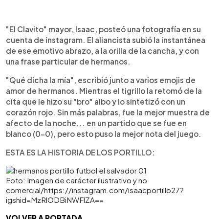
"El Clavito" mayor, Isaac, posteó una fotografía en su
cuenta de instagram. El aliancista subió la instantánea
de ese emotivo abrazo, a la orilla de la cancha, y con
una frase particular de hermanos.
"Qué dicha la mía", escribió junto a varios emojis de
amor de hermanos. Mientras el tigrillo la retomó de la
cita que le hizo su "bro" albo y lo sintetizó con un
corazón rojo. Sin más palabras, fue la mejor muestra de
afecto de la noche... en un partido que se fue en
blanco (0-0), pero esto puso la mejor nota del juego.
ESTA ES LA HISTORIA DE LOS PORTILLO:
Foto: Imagen de carácter ilustrativo y no
comercial/https://instagram.com/isaacportillo27?
igshid=MzRlODBiNWFlZA==
VOLVER A PORTADA