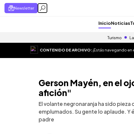
Newsletter
Inicio
Noticias
T
Turismo
La
CONTENIDO DE ARCHIVO:
¡Estás navegando en el
Gerson Mayén, en el oj
afición"
El volante negronaranja ha sido pieza
emplumados. Su gente lo aplaude. Y él 
padre