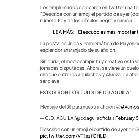
Los emplumados colocaron en twitter una foto
"Describe con un emoji el partido de ayer (d
número 10 y de los círculos negro y naranja.
LEA MÁS: “El escudo es más importante 
La postal es única y emblemática de Mayén co
esplendor anaranjado de su afición.
Sin duda, el mediocampista y creativo está viv
jornadas disputadas. Ahora, se viene un duel
choque entre los aguiluchos y Alianza. La afi
ser clave.
ESTOS SON LOS TUITS DE CD ÁGUILA:
Mensaje del 🔟 para nuestra afición 🤩
#Vamos
— C.D. ÁGUILA (@cdaguilaoficial)
February 5
Describe con un emoji el partido de ayer de
pic.twitter.com/VT1szfCHLD