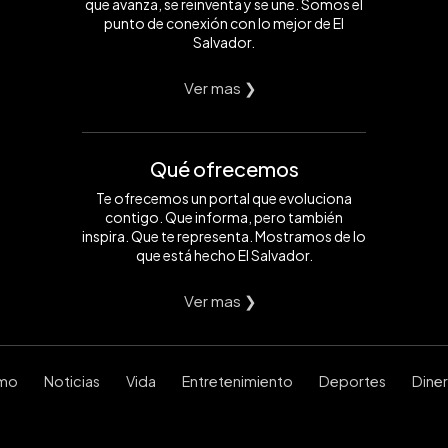
que avanza, se reinventa y se une. Somos el
punto de conexión con lo mejor de El
Salvador.
Ver mas ❯
Qué ofrecemos
Te ofrecemos un portal que evoluciona
contigo. Que informa, pero también
inspira. Que te representa. Mostramos de lo
que está hecho El Salvador.
Ver mas ❯
smo
Noticias
Vida
Entretenimiento
Deportes
Dine