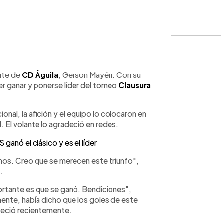
WhatsApp
Copiar link
ante de
CD Águila
, Gerson Mayén. Con su
r ganar y ponerse líder del torneo
Clausura
ional, la afición y el equipo lo colocaron en
. El volante lo agradeció en redes.
ganó el clásico y es el líder
rnos. Creo que se merecen este triunfo",
.
ortante es que se ganó. Bendiciones",
ente, había dicho que los goles de este
leció recientemente.