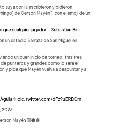
 suya con la escribieron y pidieron:
omingo) de Gerson Mayén", con el emoji de un
que cualquier jugador”: Sebastián Bini
n un estadio Barraza de San Miguel en
iendo un buen inicio de torneo, tras tres
o de punteros y grandes como lo será el
ción y pide que Mayén vuelva a despuntar y a
Águila
🦅
pic.twitter.com/dFz9uERD0m
, 2023
 Gerson Mayén 🔟⚫️🟠