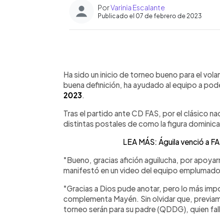
Por
Varinia Escalante
Publicado el 07 de febrero de 2023
0:00
Facebook
Twitter
►
Escuchar artículo
Ha sido un inicio de torneo bueno para el vol
buena definición, ha ayudado al equipo a pode
2023
.
Tras el partido ante CD FAS, por el clásico nac
distintas postales de como la figura dominical
LEA MÁS: Águila venció a FAS 
"Bueno, gracias afición aguilucha, por apoya
manifestó en un video del equipo emplumado
"Gracias a Dios pude anotar, pero lo más imp
complementa Mayén. Sin olvidar que, previam
torneo serán para su padre (QDDG), quien fal