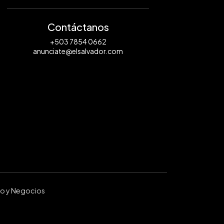
Contáctanos
+503 7854 0662
anunciate@elsalvador.com
ro y Negocios