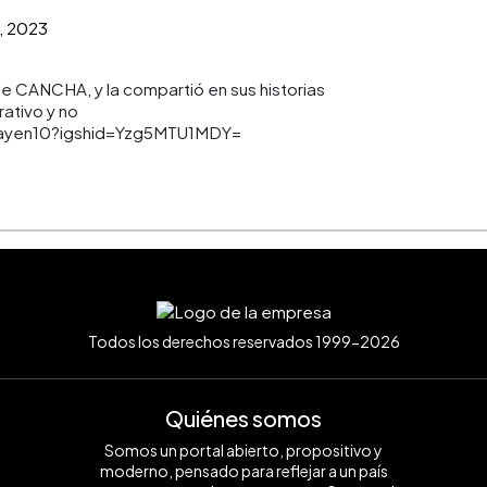
, 2023
e CANCHA, y la compartió en sus historias
rativo y no
mayen10?igshid=Yzg5MTU1MDY=
Todos los derechos reservados 1999-2026
Quiénes somos
Somos un portal abierto, propositivo y
moderno, pensado para reflejar a un país