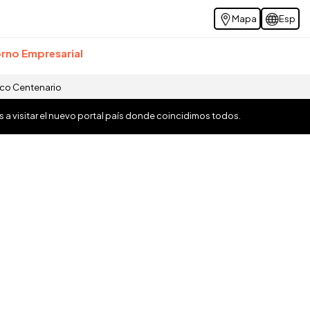
Mapa
Esp
rno Empresarial
ico Centenario
os a visitar el nuevo portal país donde coincidimos todos.