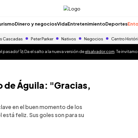
urismo
Dinero y negocios
Vida
Entretenimiento
Deportes
Ento
s Cascadas
Peter Parker
Nativos
Negocios
Centro Histór
 pasado! 🚀 Da el salto a la nueva versión de
elsalvador.com
. Te invitam
o de Águila: "Gracias,
 clave en el buen momento de los
está feliz. Sus goles son para su