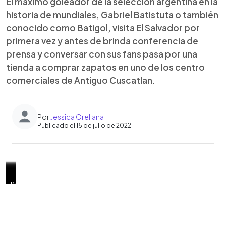
El máximo goleador de la selección argentina en la
historia de mundiales, Gabriel Batistuta o también
conocido como Batigol, visita El Salvador por
primera vez y antes de brinda conferencia de
prensa y conversar con sus fans pasa por una
tienda a comprar zapatos en uno de los centro
comerciales de Antiguo Cuscatlan.
Por
Jessica Orellana
Publicado el 15 de julio de 2022
0:00
►
Momentos
Batistuta
Momento
Batistuta
Gabriel
Aficionados
Batistuta,
El
Muchos aficionados se
La
Batistuta,
Para
Escuchar artículo
donde
el
en
camina
Batistuta
DE
goleador
ex
acercaron
presencia
repasó
ex
Gabriel
máximo
que
en
recorre
TODAS
de
jugador
y
del
sus
astro
Batistuta
goleador
Batistuta
los
las
LAS
del
realizo
tratar
ex
inicios
argentino,
realiza
de
se
pasillos
tiendas
EDADES
Fiorentina,
una
de
jugador
en
quien
la
la
da
del
de
se
la
exposición
llevarse
causó
el
en