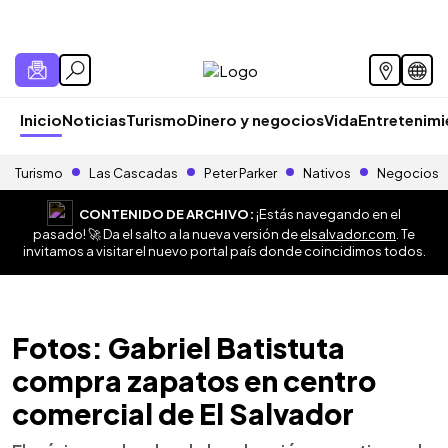
Inicio
Noticias
Turismo
Dinero y negocios
Vida
Entretenim
Turismo
Las Cascadas
Peter Parker
Nativos
Negocios
CONTENIDO DE ARCHIVO:
¡Estás navegando en el
pasado! 🚀 Da el salto a la nueva versión de
elsalvador.com
. Te
invitamos a visitar el nuevo portal país donde coincidimos todos.
Fotos: Gabriel Batistuta
compra zapatos en centro
comercial de El Salvador