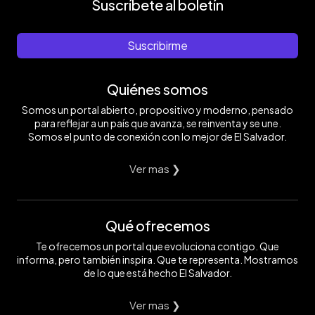
Suscríbete al boletín
ganar
al
una
fútbol".
Copa
Foto
América,
EDH/
Suscribirme
jugar
Jessica
en
Orellana
grandes
Quiénes somos
equipos
y
Somos un portal abierto, propositivo y moderno, pensado
marcar
muchos
para reflejar a un país que avanza, se reinventa y se une.
goles".
Somos el punto de conexión con lo mejor de El Salvador.
Foto
EDH/
Jessica
Ver mas ❯
Orellana
Qué ofrecemos
Te ofrecemos un portal que evoluciona contigo. Que
informa, pero también inspira. Que te representa. Mostramos
de lo que está hecho El Salvador.
Ver mas ❯