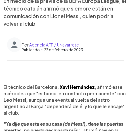
En medio de la previa de la UEFA Europa League, el
técnico catalán afirmó que siempre están en
comunicación con Lionel Messi, quien podría
volver al club
Por
Agencia AFP / J. Navarrete
Publicado el 22 de febrero de 2023
0:00
►
Escuchar artículo
El técnico del Barcelona,
Xavi Hernández
, afirmó este
miércoles que "estamos en contacto permanente" con
Leo Messi,
aunque una eventual vuelta del astro
argentino al Barça "dependerá de él y lo que le encaje"
al club.
"Ya dije que esta es su casa (de Messi), tiene las puertas
abiertas, no puedo decir nada más",
afirmó Xavi en la