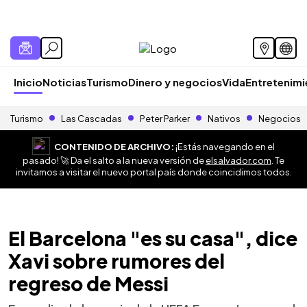
Inicio
Noticias
Turismo
Dinero y negocios
Vida
Entretenim
Turismo
Las Cascadas
Peter Parker
Nativos
Negocios
CONTENIDO DE ARCHIVO:
¡Estás navegando en el
pasado! 🚀 Da el salto a la nueva versión de
elsalvador.com
. Te
invitamos a visitar el nuevo portal país donde coincidimos todos.
El Barcelona "es su casa", dice
Xavi sobre rumores del
regreso de Messi