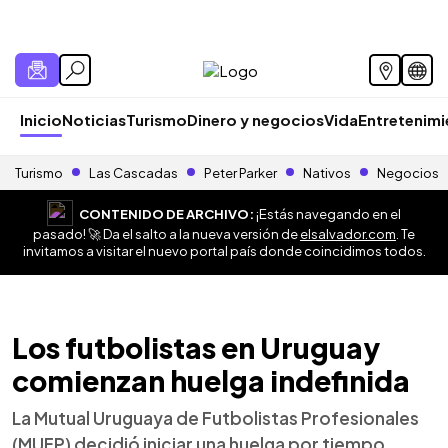
Inicio
Noticias
Turismo
Dinero y negocios
Vida
Entretenim
Turismo
Las Cascadas
Peter Parker
Nativos
Negocios
CONTENIDO DE ARCHIVO:
¡Estás navegando en el
pasado! 🚀 Da el salto a la nueva versión de
elsalvador.com
. Te
invitamos a visitar el nuevo portal país donde coincidimos todos.
Los futbolistas en Uruguay
comienzan huelga indefinida
La Mutual Uruguaya de Futbolistas Profesionales
(MUFP) decidió iniciar una huelga por tiempo