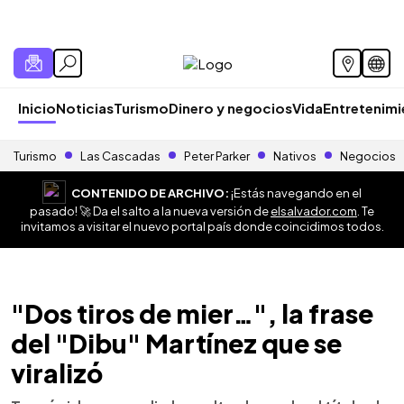
Inicio
Noticias
Turismo
Dinero y negocios
Vida
Entretenim
Turismo
Las Cascadas
Peter Parker
Nativos
Negocios
CONTENIDO DE ARCHIVO:
¡Estás navegando en el
pasado! 🚀 Da el salto a la nueva versión de
elsalvador.com
. Te
invitamos a visitar el nuevo portal país donde coincidimos todos.
"Dos tiros de mier…", la frase
del "Dibu" Martínez que se
viralizó