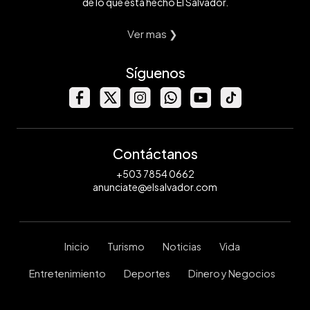
de lo que está hecho El Salvador.
Ver mas ❯
Síguenos
Contáctanos
+503 7854 0662
anunciate@elsalvador.com
Inicio
Turismo
Noticias
Vida
Entretenimiento
Deportes
Dinero y Negocios