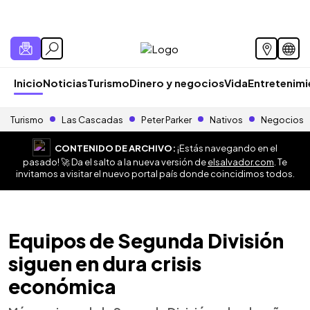
Inicio
Noticias
Turismo
Dinero y negocios
Vida
Entretenim
Turismo
Las Cascadas
Peter Parker
Nativos
Negocios
CONTENIDO DE ARCHIVO:
¡Estás navegando en el
pasado! 🚀 Da el salto a la nueva versión de
elsalvador.com
. Te
invitamos a visitar el nuevo portal país donde coincidimos todos.
Equipos de Segunda División
siguen en dura crisis
económica