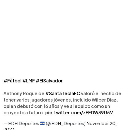
#Fútbol
#LMF
#ElSalvador
Anthony Roque de
#SantaTeclaFC
valoró el hecho de
tener varios jugadores jóvenes, incluido Wilber Díaz,
quien debutó con 16 años y ve al equipo como un
proyecto a futuro.
pic.twitter.com/zEEDW39U5V
— EDH Deportes
(@EDH_Deportes)
November 20,
2023