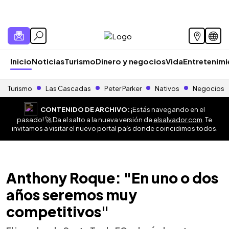
Inicio
Noticias
Turismo
Dinero y negocios
Vida
Entretenim
Turismo
Las Cascadas
Peter Parker
Nativos
Negocios
CONTENIDO DE ARCHIVO:
¡Estás navegando en el
pasado! 🚀 Da el salto a la nueva versión de
elsalvador.com
. Te
invitamos a visitar el nuevo portal país donde coincidimos todos.
Anthony Roque: "En uno o dos
años seremos muy
competitivos"